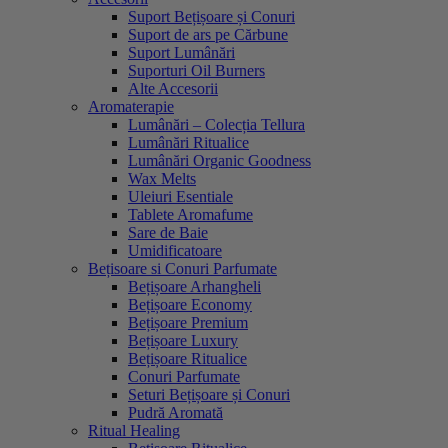
Suport Bețișoare și Conuri
Suport de ars pe Cărbune
Suport Lumânări
Suporturi Oil Burners
Alte Accesorii
Aromaterapie
Lumânări – Colecția Tellura
Lumânări Ritualice
Lumânări Organic Goodness
Wax Melts
Uleiuri Esentiale
Tablete Aromafume
Sare de Baie
Umidificatoare
Bețisoare si Conuri Parfumate
Bețișoare Arhangheli
Bețișoare Economy
Bețișoare Premium
Bețișoare Luxury
Bețișoare Ritualice
Conuri Parfumate
Seturi Bețișoare și Conuri
Pudră Aromată
Ritual Healing