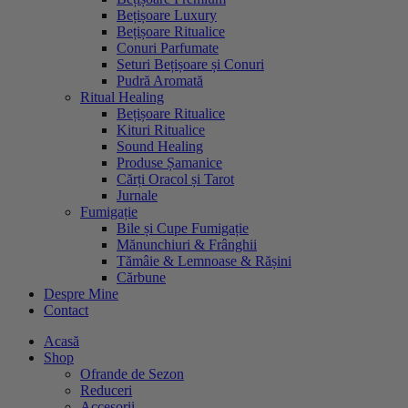
Bețișoare Luxury
Bețișoare Ritualice
Conuri Parfumate
Seturi Bețișoare și Conuri
Pudră Aromată
Ritual Healing
Bețișoare Ritualice
Kituri Ritualice
Sound Healing
Produse Șamanice
Cărți Oracol și Tarot
Jurnale
Fumigație
Bile și Cupe Fumigație
Mănunchiuri & Frânghii
Tămâie & Lemnoase & Rășini
Cărbune
Despre Mine
Contact
Acasă
Shop
Ofrande de Sezon
Reduceri
Accesorii