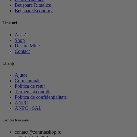
Bețișoare Ritualice
Bețișoare Economy
Link-uri
Acasă
Shop
Despre Mine
Contact
Clienți
Ajutor
Cum cumpăr
Politica de retur
Termeni și condiții
Politica de confidențialitate
ANPC
ANPC - SAL
Contactează-ne
contact@zamritashop.ro