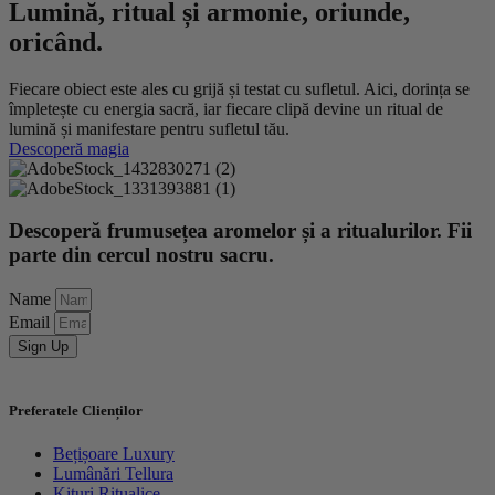
Lumină, ritual și armonie, oriunde,
oricând.
Fiecare obiect este ales cu grijă și testat cu sufletul. Aici, dorința se
împletește cu energia sacră, iar fiecare clipă devine un ritual de
lumină și manifestare pentru sufletul tău.
Descoperă magia
Descoperă frumusețea aromelor și a ritualurilor. Fii
parte din cercul nostru sacru.
Name
Email
Sign Up
Preferatele Clienților
Bețișoare Luxury
Lumânări Tellura
Kituri Ritualice