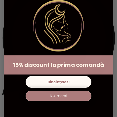
15% discount la prima comandă
Bineînţeles!
Nu, mersi
Descriere
Informații suplimentare
Recenzii (0)