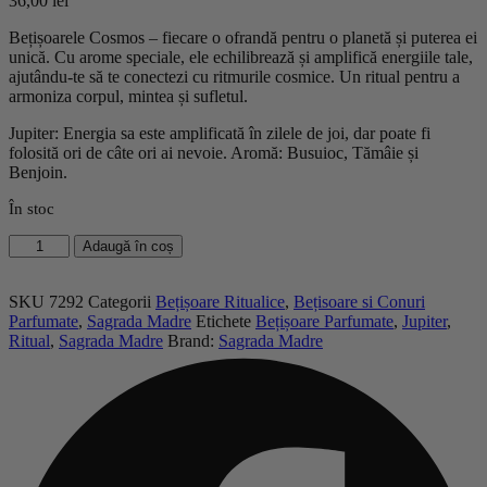
36,00
lei
Bețișoarele Cosmos – fiecare o ofrandă pentru o planetă și puterea ei
unică. Cu arome speciale, ele echilibrează și amplifică energiile tale,
ajutându-te să te conectezi cu ritmurile cosmice. Un ritual pentru a
armoniza corpul, mintea și sufletul.
Jupiter: Energia sa este amplificată în zilele de joi, dar poate fi
folosită ori de câte ori ai nevoie. Aromă: Busuioc, Tămâie și
Benjoin.
În stoc
Cantitate
Adaugă în coș
Bețișoare
Cosmos
–
SKU
7292
Categorii
Bețișoare Ritualice
,
Bețisoare si Conuri
JUPITER
Parfumate
,
Sagrada Madre
Etichete
Bețișoare Parfumate
,
Jupiter
,
-
Ritual
,
Sagrada Madre
Brand:
Sagrada Madre
Sagrada
Madre