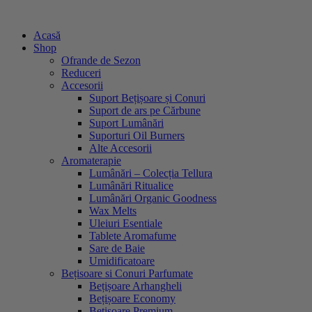
Sari
la
Acasă
conținut
Shop
Ofrande de Sezon
Reduceri
Accesorii
Suport Bețișoare și Conuri
Suport de ars pe Cărbune
Suport Lumânări
Suporturi Oil Burners
Alte Accesorii
Aromaterapie
Lumânări – Colecția Tellura
Lumânări Ritualice
Lumânări Organic Goodness
Wax Melts
Uleiuri Esentiale
Tablete Aromafume
Sare de Baie
Umidificatoare
Bețisoare si Conuri Parfumate
Bețișoare Arhangheli
Bețișoare Economy
Bețișoare Premium