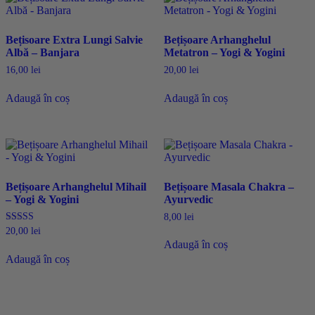
Bețisoare Extra Lungi Salvie
Bețișoare Arhanghelul
Albă – Banjara
Metatron – Yogi & Yogini
16,00
lei
20,00
lei
Adaugă în coș
Adaugă în coș
Bețișoare Arhanghelul Mihail
Bețișoare Masala Chakra –
– Yogi & Yogini
Ayurvedic
8,00
lei
Evaluat la
20,00
lei
5.00
Adaugă în coș
din 5
Adaugă în coș