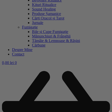
Bețișoare Ritualice
Kituri Ritualice
Sound Healing
Produse Șamanice
Cărți Oracol și Tarot
Jurnale
Fumigație
Bile și Cupe Fumigație
Mănunchiuri & Frânghii
Tămâie & Lemnoase & Rășini
Cărbune
Despre Mine
Contact
0,00
lei
0