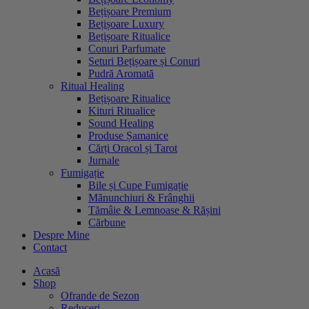
Bețișoare Premium
Bețișoare Luxury
Bețișoare Ritualice
Conuri Parfumate
Seturi Bețișoare și Conuri
Pudră Aromată
Ritual Healing
Bețișoare Ritualice
Kituri Ritualice
Sound Healing
Produse Șamanice
Cărți Oracol și Tarot
Jurnale
Fumigație
Bile și Cupe Fumigație
Mănunchiuri & Frânghii
Tămâie & Lemnoase & Rășini
Cărbune
Despre Mine
Contact
Acasă
Shop
Ofrande de Sezon
Reduceri