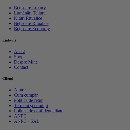
Bețișoare Luxury
Lumânări Tellura
Kituri Ritualice
Bețișoare Ritualice
Bețișoare Economy
Link-uri
Acasă
Shop
Despre Mine
Contact
Clienți
Ajutor
Cum cumpăr
Politica de retur
Termeni și condiții
Politica de confidențialitate
ANPC
ANPC - SAL