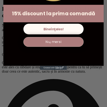
Fiecare produs este ales cu grijă și testat
15% discount la prima comandă
cu sufletul.
Ne dorim ca tot ceea ce ajunge la tine să fie nu doar frumos, ci și
Bineînţeles!
autentic și plin de energie bună.
Credem că sacralitatea trebuie să fie accesibilă, de aceea prețurile
Nu, mersi
noastre sunt gândite cu atenție, pentru a onora și calitatea, și
“buzunarul” tău.
Calitate Premium
Credem că adevărata valoare stă în detalii. De aceea, fiecare produs
este ales cu răbdare și respect pentru suflet, pentru ca tu să primești
doar ceea ce este autentic, sacru și în armonie cu natura.