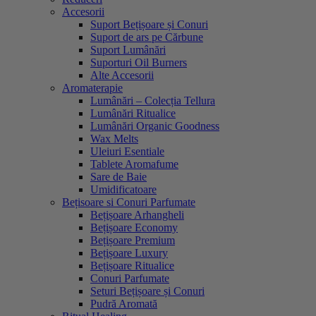
Accesorii
Suport Bețișoare și Conuri
Suport de ars pe Cărbune
Suport Lumânări
Suporturi Oil Burners
Alte Accesorii
Aromaterapie
Lumânări – Colecția Tellura
Lumânări Ritualice
Lumânări Organic Goodness
Wax Melts
Uleiuri Esentiale
Tablete Aromafume
Sare de Baie
Umidificatoare
Bețisoare si Conuri Parfumate
Bețișoare Arhangheli
Bețișoare Economy
Bețișoare Premium
Bețișoare Luxury
Bețișoare Ritualice
Conuri Parfumate
Seturi Bețișoare și Conuri
Pudră Aromată