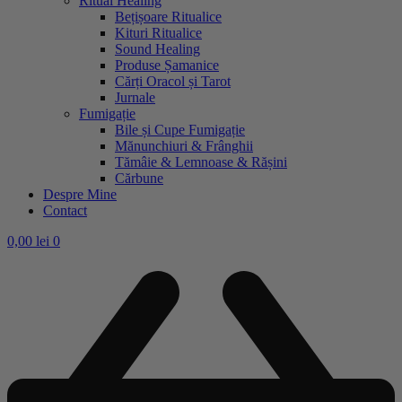
Ritual Healing
Bețișoare Ritualice
Kituri Ritualice
Sound Healing
Produse Șamanice
Cărți Oracol și Tarot
Jurnale
Fumigație
Bile și Cupe Fumigație
Mănunchiuri & Frânghii
Tămâie & Lemnoase & Rășini
Cărbune
Despre Mine
Contact
0,00
lei
0