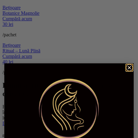
Bețișoare
Botanice Magnolie
Cumpără acum
30 lei
/pachet
Bețișoare
Ritual – Lună Plină
Cumpără acum
40 lei
/pachet
Lumină, ritual și armonie, oriunde,
oricând.
Fiecare obiect este ales cu grijă și testat cu sufletul. Aici, dorința se
împletește cu energia sacră, iar fiecare clipă devine un ritual de
lumină și manifestare pentru sufletul tău.
Descoperă mai mult
De ce să ne alegi pe noi