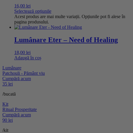
16,00
lei
Selectează opțiunile
Acest produs are mai multe variații. Opțiunile pot fi alese în
pagina produsului.
Lumânare Eter – Need of Healing
18,00
lei
Adaugă în coș
Lumânare
Patchouli - Pământ viu
Cumpără acum
35 lei
/bucată
Kit
Ritual Prosperitate
Cumpără acum
90 lei
/kit