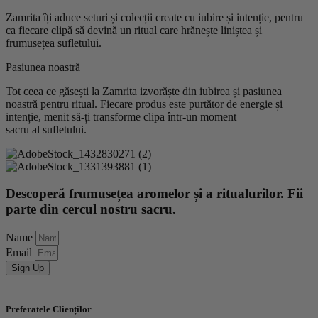
Zamrita îți aduce seturi și colecții create cu iubire și intenție, pentru
ca fiecare clipă să devină un ritual care hrănește liniștea și
frumusețea sufletului.
Pasiunea noastră
Tot ceea ce găsești la Zamrita izvorăște din iubirea și pasiunea
noastră pentru ritual. Fiecare produs este purtător de energie și
intenție, menit să-ți transforme clipa într-un moment
sacru al sufletului.
Descoperă frumusețea aromelor și a ritualurilor. Fii
parte din cercul nostru sacru.
Name
Email
Sign Up
Preferatele Clienților