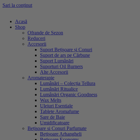
Sari la conținut
Acasă
Shop
Ofrande de Sezon
Reduceri
Accesorii
Suport Bețișoare și Conuri
Suport de ars pe Cărbune
Suport Lumânări
Suporturi Oil Burners
Alte Accesorii
Aromaterapie
Lumânări – Colecția Tellura
Lumânări Ritualice
Lumânări Organic Goodness
Wax Melts
Uleiuri Esentiale
Tablete Aromafume
Sare de Baie
Umidificatoare
Bețisoare si Conuri Parfumate
Bețișoare Arhangheli
Bețișoare Economy