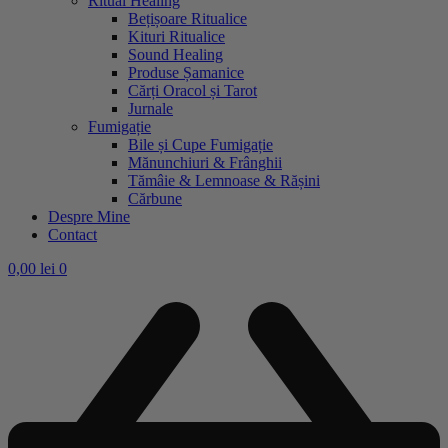
Ritual Healing
Bețișoare Ritualice
Kituri Ritualice
Sound Healing
Produse Șamanice
Cărți Oracol și Tarot
Jurnale
Fumigație
Bile și Cupe Fumigație
Mănunchiuri & Frânghii
Tămâie & Lemnoase & Rășini
Cărbune
Despre Mine
Contact
0,00
lei
0