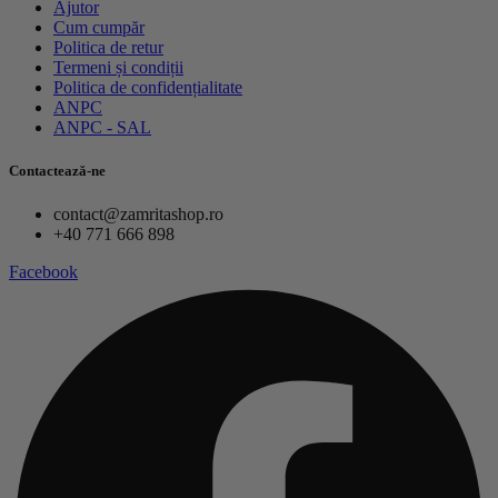
Ajutor
Cum cumpăr
Politica de retur
Termeni și condiții
Politica de confidențialitate
ANPC
ANPC - SAL
Contactează-ne
contact@zamritashop.ro
+40 771 666 898
Facebook