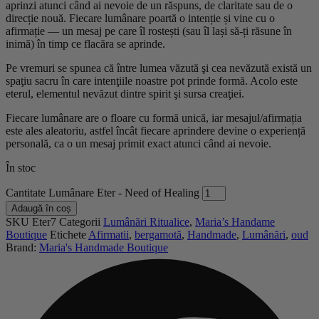
aprinzi atunci când ai nevoie de un răspuns, de claritate sau de o
direcție nouă. Fiecare lumânare poartă o intenție și vine cu o
afirmație — un mesaj pe care îl rostești (sau îl lași să-ți răsune în
inimă) în timp ce flacăra se aprinde.
Pe vremuri se spunea că între lumea văzută şi cea nevăzută există un
spaţiu sacru în care intenţiile noastre pot prinde formă. Acolo este
eterul, elementul nevăzut dintre spirit şi sursa creaţiei.
Fiecare lumânare are o floare cu formă unică, iar mesajul/afirmația
este ales aleatoriu, astfel încât fiecare aprindere devine o experiență
personală, ca o un mesaj primit exact atunci când ai nevoie.
În stoc
Cantitate Lumânare Eter - Need of Healing
Adaugă în coș
SKU
Eter7
Categorii
Lumânări Ritualice
,
Maria’s Handame
Boutique
Etichete
Afirmatii
,
bergamotă
,
Handmade
,
Lumânări
,
oud
Brand:
Maria's Handmade Boutique