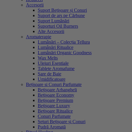
Accesorii
Suport Bețișoare și Conuri
Suport de ars pe Cărbune
Suport Lumânări
Suporturi Oil Burners
Alte Accesorii
Aromaterapie
Lumânări – Colecția Tellura
Lumânări Ritualice
Lumânări Organic Goodness
Wax Melts
Uleiuri Esentiale
Tablete Aromafume
Sare de Baie
Umidificatoare
Bețisoare si Conuri Parfumate
Bețișoare Arhangheli
Bețișoare Economy
Bețișoare Premium
Bețișoare Luxury
Bețișoare Ritualice
Conuri Parfumate
Seturi Bețișoare și Conuri
Pudră Aromată