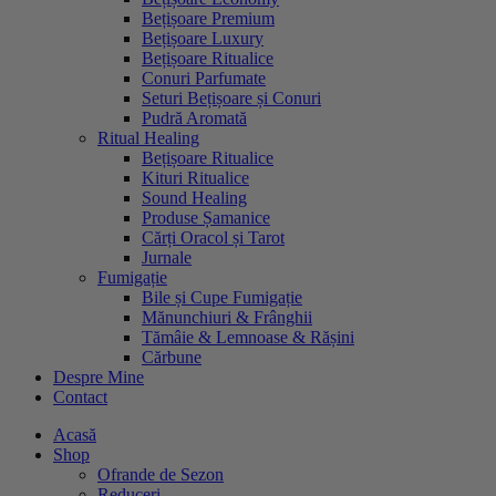
Bețișoare Premium
Bețișoare Luxury
Bețișoare Ritualice
Conuri Parfumate
Seturi Bețișoare și Conuri
Pudră Aromată
Ritual Healing
Bețișoare Ritualice
Kituri Ritualice
Sound Healing
Produse Șamanice
Cărți Oracol și Tarot
Jurnale
Fumigație
Bile și Cupe Fumigație
Mănunchiuri & Frânghii
Tămâie & Lemnoase & Rășini
Cărbune
Despre Mine
Contact
Acasă
Shop
Ofrande de Sezon
Reduceri