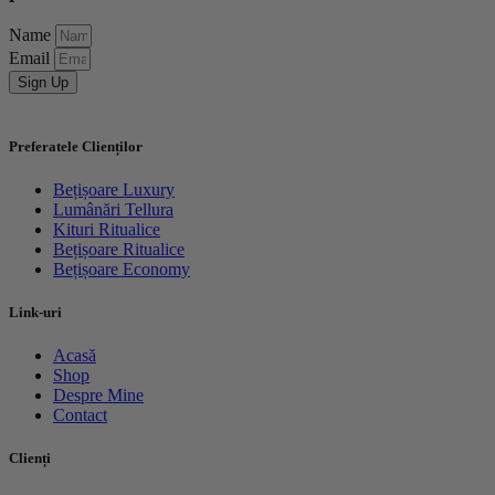
Name
Email
Sign Up
Preferatele Clienților
Bețișoare Luxury
Lumânări Tellura
Kituri Ritualice
Bețișoare Ritualice
Bețișoare Economy
Link-uri
Acasă
Shop
Despre Mine
Contact
Clienți