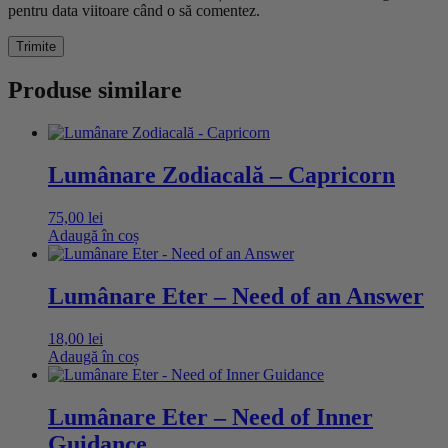
pentru data viitoare când o să comentez.
Produse similare
Lumânare Zodiacală – Capricorn
75,00
lei
Adaugă în coș
Lumânare Eter – Need of an Answer
18,00
lei
Adaugă în coș
Lumânare Eter – Need of Inner
Guidance