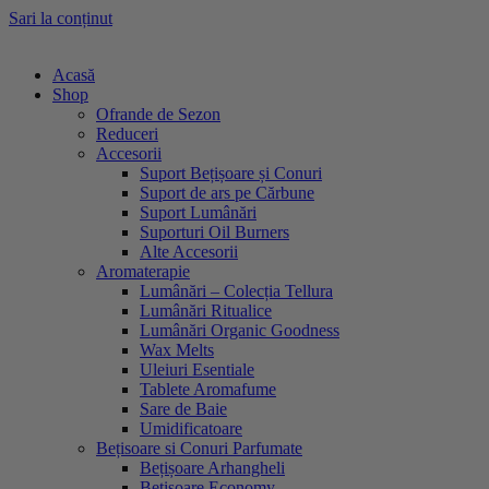
Sari la conținut
Acasă
Shop
Ofrande de Sezon
Reduceri
Accesorii
Suport Bețișoare și Conuri
Suport de ars pe Cărbune
Suport Lumânări
Suporturi Oil Burners
Alte Accesorii
Aromaterapie
Lumânări – Colecția Tellura
Lumânări Ritualice
Lumânări Organic Goodness
Wax Melts
Uleiuri Esentiale
Tablete Aromafume
Sare de Baie
Umidificatoare
Bețisoare si Conuri Parfumate
Bețișoare Arhangheli
Bețișoare Economy