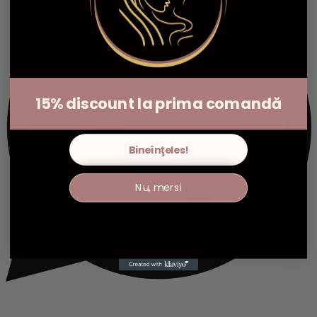
15% discount la prima comandă
Bineînţeles!
Nu, mersi