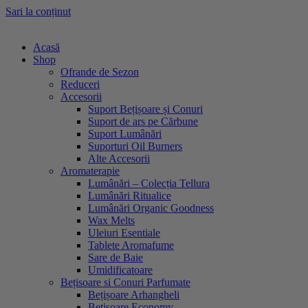
Sari la conținut
Acasă
Shop
Ofrande de Sezon
Reduceri
Accesorii
Suport Bețișoare și Conuri
Suport de ars pe Cărbune
Suport Lumânări
Suporturi Oil Burners
Alte Accesorii
Aromaterapie
Lumânări – Colecția Tellura
Lumânări Ritualice
Lumânări Organic Goodness
Wax Melts
Uleiuri Esentiale
Tablete Aromafume
Sare de Baie
Umidificatoare
Bețisoare si Conuri Parfumate
Bețișoare Arhangheli
Bețișoare Economy