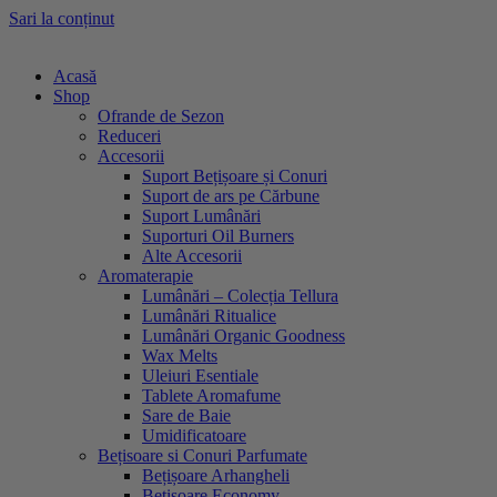
Sari la conținut
Acasă
Shop
Ofrande de Sezon
Reduceri
Accesorii
Suport Bețișoare și Conuri
Suport de ars pe Cărbune
Suport Lumânări
Suporturi Oil Burners
Alte Accesorii
Aromaterapie
Lumânări – Colecția Tellura
Lumânări Ritualice
Lumânări Organic Goodness
Wax Melts
Uleiuri Esentiale
Tablete Aromafume
Sare de Baie
Umidificatoare
Bețisoare si Conuri Parfumate
Bețișoare Arhangheli
Bețișoare Economy