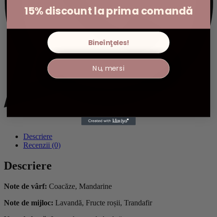
15% discount la prima comandă
Bineînţeles!
Nu, mersi
Descriere
Recenzii (0)
Descriere
Note de vârf:
Coacăze, Mandarine
Note de mijloc:
Lavandă, Fructe roșii, Trandafir