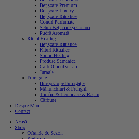
Bețișoare Premium
Bețișoare Luxury
Bețișoare Ritualice
Conuri Parfumate
Seturi Bețișoare și Conuri
Pudră Aromată
Ritual Healing
Bețișoare Ritualice
Kituri Ritualice
Sound Healing
Produse Șamanice
Cărți Oracol și Tarot
Jurnale
Fumigație
Bile și Cupe Fumigație
Mănunchiuri & Frânghii
Tămâie & Lemnoase & Rășini
Cărbune
Despre Mine
Contact
Acasă
Shop
Ofrande de Sezon
Reduceri