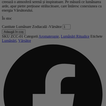
creează o atmosferă serenă și inspiratoare. Pe măsură ce lumânarea
arde, apar pietre prețioase strălucitoare, care întăresc conexiunea cu
energia Vărsătorului.
În stoc
Cantitate Lumânare Zodiacală -Vărsător
Adaugă în coș
SKU
ZCC-01
Categorii
Aromaterapie
,
Lumânări Ritualice
Etichete
Lumânări
,
Vărsător