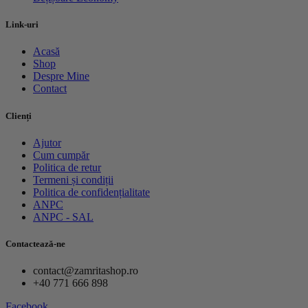
Link-uri
Acasă
Shop
Despre Mine
Contact
Clienți
Ajutor
Cum cumpăr
Politica de retur
Termeni și condiții
Politica de confidențialitate
ANPC
ANPC - SAL
Contactează-ne
contact@zamritashop.ro
+40 771 666 898
Facebook