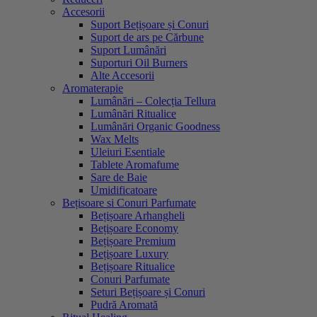
Accesorii
Suport Bețișoare și Conuri
Suport de ars pe Cărbune
Suport Lumânări
Suporturi Oil Burners
Alte Accesorii
Aromaterapie
Lumânări – Colecția Tellura
Lumânări Ritualice
Lumânări Organic Goodness
Wax Melts
Uleiuri Esentiale
Tablete Aromafume
Sare de Baie
Umidificatoare
Bețisoare si Conuri Parfumate
Bețișoare Arhangheli
Bețișoare Economy
Bețișoare Premium
Bețișoare Luxury
Bețișoare Ritualice
Conuri Parfumate
Seturi Bețișoare și Conuri
Pudră Aromată