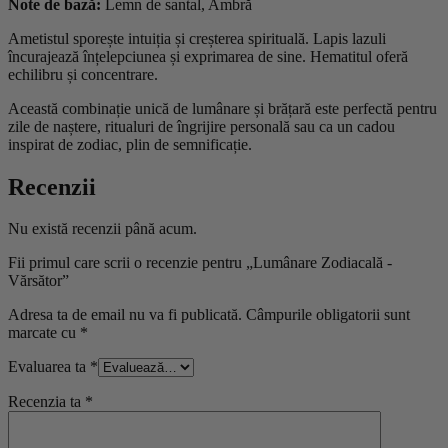
Note de bază:
Lemn de santal, Ambră
Ametistul sporește intuiția și creșterea spirituală. Lapis lazuli
încurajează înțelepciunea și exprimarea de sine. Hematitul oferă
echilibru și concentrare.
Această combinație unică de lumânare și brățară este perfectă pentru
zile de naștere, ritualuri de îngrijire personală sau ca un cadou
inspirat de zodiac, plin de semnificație.
Recenzii
Nu există recenzii până acum.
Fii primul care scrii o recenzie pentru „Lumânare Zodiacală -
Vărsător”
Adresa ta de email nu va fi publicată.
Câmpurile obligatorii sunt
marcate cu
*
Evaluarea ta
*
Recenzia ta
*