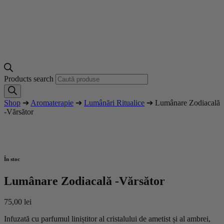
Products search
Shop
➔
Aromaterapie
➔
Lumânări Ritualice
➔ Lumânare Zodiacală
-Vărsător
În stoc
Lumânare Zodiacală -Vărsător
75,00
lei
Infuzată cu parfumul liniștitor al cristalului de ametist și al ambrei,