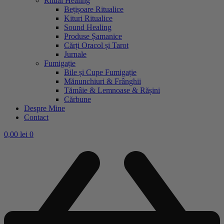
Ritual Healing
Bețișoare Ritualice
Kituri Ritualice
Sound Healing
Produse Șamanice
Cărți Oracol și Tarot
Jurnale
Fumigație
Bile și Cupe Fumigație
Mănunchiuri & Frânghii
Tămâie & Lemnoase & Rășini
Cărbune
Despre Mine
Contact
0,00
lei
0