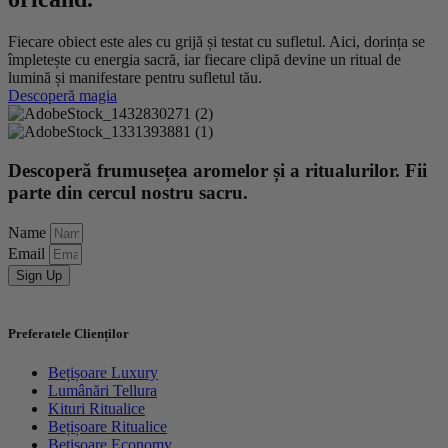
Fiecare obiect este ales cu grijă și testat cu sufletul. Aici, dorința se
împletește cu energia sacră, iar fiecare clipă devine un ritual de
lumină și manifestare pentru sufletul tău.
Descoperă magia
Descoperă frumusețea aromelor și a ritualurilor. Fii
parte din cercul nostru sacru.
Name
Email
Sign Up
Preferatele Clienților
Bețișoare Luxury
Lumânări Tellura
Kituri Ritualice
Bețișoare Ritualice
Bețișoare Economy