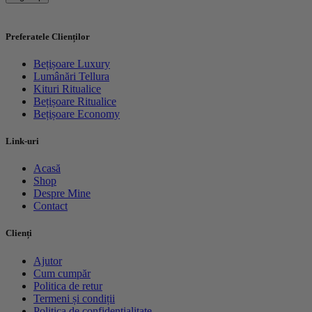
Preferatele Clienților
Bețișoare Luxury
Lumânări Tellura
Kituri Ritualice
Bețișoare Ritualice
Bețișoare Economy
Link-uri
Acasă
Shop
Despre Mine
Contact
Clienți
Ajutor
Cum cumpăr
Politica de retur
Termeni și condiții
Politica de confidențialitate