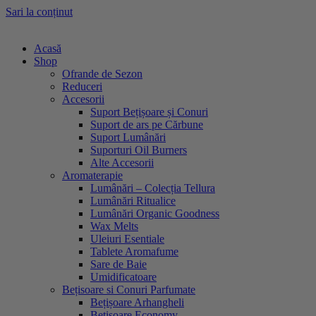
Sari la conținut
Acasă
Shop
Ofrande de Sezon
Reduceri
Accesorii
Suport Bețișoare și Conuri
Suport de ars pe Cărbune
Suport Lumânări
Suporturi Oil Burners
Alte Accesorii
Aromaterapie
Lumânări – Colecția Tellura
Lumânări Ritualice
Lumânări Organic Goodness
Wax Melts
Uleiuri Esentiale
Tablete Aromafume
Sare de Baie
Umidificatoare
Bețisoare si Conuri Parfumate
Bețișoare Arhangheli
Bețișoare Economy