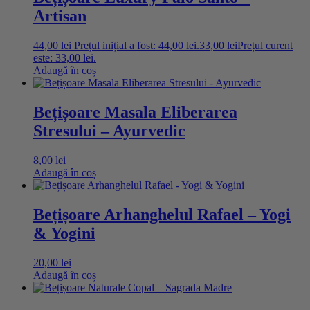
Artisan
44,00
lei
Prețul inițial a fost: 44,00 lei.
33,00
lei
Prețul curent
este: 33,00 lei.
Adaugă în coș
Bețișoare Masala Eliberarea
Stresului – Ayurvedic
8,00
lei
Adaugă în coș
Bețișoare Arhanghelul Rafael – Yogi
& Yogini
20,00
lei
Adaugă în coș