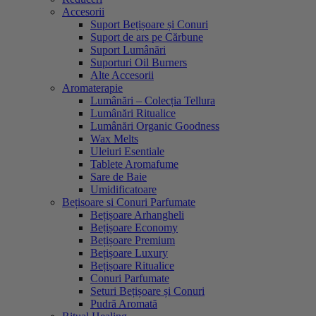
Accesorii
Suport Bețișoare și Conuri
Suport de ars pe Cărbune
Suport Lumânări
Suporturi Oil Burners
Alte Accesorii
Aromaterapie
Lumânări – Colecția Tellura
Lumânări Ritualice
Lumânări Organic Goodness
Wax Melts
Uleiuri Esentiale
Tablete Aromafume
Sare de Baie
Umidificatoare
Bețisoare si Conuri Parfumate
Bețișoare Arhangheli
Bețișoare Economy
Bețișoare Premium
Bețișoare Luxury
Bețișoare Ritualice
Conuri Parfumate
Seturi Bețișoare și Conuri
Pudră Aromată