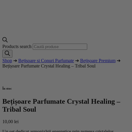
Products search
Shop
➔
Bețisoare si Conuri Parfumate
➔
Bețișoare Premium
➔
Bețișoare Parfumate Crystal Healing – Tribal Soul
În stoc
Bețișoare Parfumate Crystal Healing –
Tribal Soul
10,00
lei
Un set dedicat armonizării energetice prin puterea cristalelor.