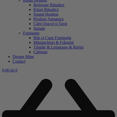
Ritual Healing
Bețișoare Ritualice
Kituri Ritualice
Sound Healing
Produse Șamanice
Cărți Oracol și Tarot
Jurnale
Fumigație
Bile și Cupe Fumigație
Mănunchiuri & Frânghii
Tămâie & Lemnoase & Rășini
Cărbune
Despre Mine
Contact
0,00
lei
0