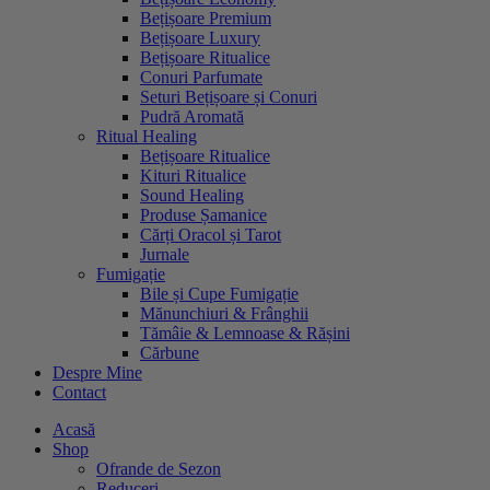
Bețișoare Premium
Bețișoare Luxury
Bețișoare Ritualice
Conuri Parfumate
Seturi Bețișoare și Conuri
Pudră Aromată
Ritual Healing
Bețișoare Ritualice
Kituri Ritualice
Sound Healing
Produse Șamanice
Cărți Oracol și Tarot
Jurnale
Fumigație
Bile și Cupe Fumigație
Mănunchiuri & Frânghii
Tămâie & Lemnoase & Rășini
Cărbune
Despre Mine
Contact
Acasă
Shop
Ofrande de Sezon
Reduceri