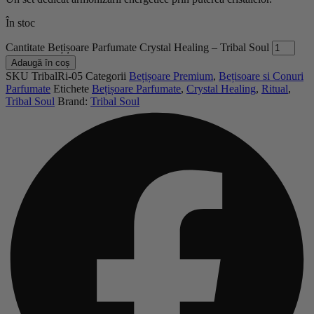
În stoc
Cantitate Bețișoare Parfumate Crystal Healing – Tribal Soul
Adaugă în coș
SKU
TribalRi-05
Categorii
Bețișoare Premium
,
Bețisoare si Conuri
Parfumate
Etichete
Bețișoare Parfumate
,
Crystal Healing
,
Ritual
,
Tribal Soul
Brand:
Tribal Soul