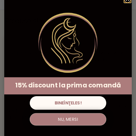
Produse similare
Chime Bars – Chakra
Bol Tibetan ‘Shakyamuni’ –
Collection
Buddha
800,00
lei
240,00
lei
ADAUGĂ ÎN COȘ
ADAUGĂ ÎN COȘ
15% discount la prima comandă
BINEÎNŢELES!
Jurnal Fazele Lunii – Velvet
Set Tarot cu Folie de Aur –
65,00
lei
Lasă Magia să Înceapă
NU, MERSI
120,00
lei