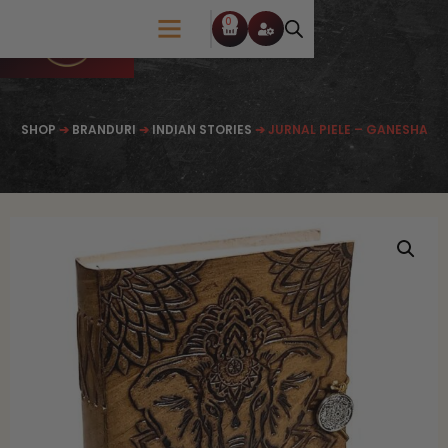
0
SHOP
➔
BRANDURI
➔
INDIAN STORIES
➔ JURNAL PIELE – GANESHA