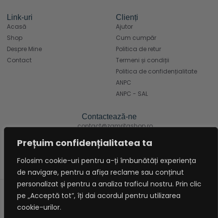
Link-uri
Clienți
Acasă
Ajutor
Shop
Cum cumpăr
Despre Mine
Politica de retur
Contact
Termeni și condiții
Politica de confidențialitate
ANPC
ANPC - SAL
Contactează-ne
contact@zamritashop.ro
+40 771 666 898
Prețuim confidențialitatea ta
Folosim cookie-uri pentru a-ți îmbunătăți experiența
de navigare, pentru a afișa reclame sau conținut
personalizat și pentru a analiza traficul nostru. Prin clic
Copyright© 2025 Zamrita Shop, Toate
Politic
pe „Acceptă tot”, îți dai acordul pentru utilizarea
drepturile rezervate. Powered by
a
cookie-urilor.
Cosmic Gate.
Cooki
e