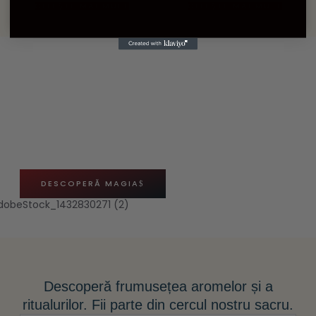
CITEȘTE MAI MULT
CITEȘTE MAI MULT
Lumină, ritual și armonie, oriunde,
oricând.
Fiecare obiect este ales cu grijă și testat cu sufletul.
Aici, dorința se împletește cu energia sacră, iar fiecare
clipă devine un ritual de lumină și manifestare
pentru sufletul tău.
DESCOPERĂ MAGIA
Descoperă frumusețea aromelor și a
ritualurilor. Fii parte din cercul nostru sacru.