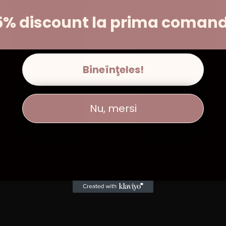
5% discount la prima coman
Bineînţeles!
Nu, mersi