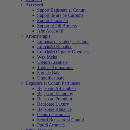
Accesorii
Suport Bețișoare și Conuri
Suport de ars pe Cărbune
Suport Lumânări
Suporturi Oil Burners
Alte Accesorii
Aromaterapie
Lumânări – Colecția Tellura
Lumânări Ritualice
Lumânări Organic Goodness
Wax Melts
Uleiuri Esentiale
Tablete Aromafume
Sare de Baie
Umidificatoare
Bețisoare si Conuri Parfumate
Bețișoare Arhangheli
Bețișoare Economy
Bețișoare Premium
Bețișoare Luxury
Bețișoare Ritualice
Conuri Parfumate
Seturi Bețișoare și Conuri
Pudră Aromată