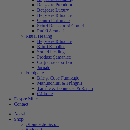
Bețișoare Premium
Bețișoare Luxury
Bețișoare Ritualice
Conuri Parfumate
Seturi Bețișoare și Conuri
Pudră Aromată
Ritual Healing
Bețișoare Ritualice
Kituri Ritualice
Sound Healing
Produse Șamanice
Cărți Oracol și Tarot
Jurnale
Fumigație
Bile și Cupe Fumigație
Mănunchiuri & Frânghii
Tămâie & Lemnoase & Rășini
Cărbune
Despre Mine
Contact
Acasă
Shop
Ofrande de Sezon
Reduceri