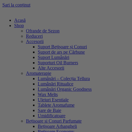
Sari la conținut
Acasă
Shop
Ofrande de Sezon
Reduceri
Accesorii
Suport Bețișoare și Conuri
Suport de ars pe Cărbune
Suport Lumânări
Suporturi Oil Burners
Alte Accesorii
Aromaterapie
Lumânări – Colecția Tellura
Lumânări Ritualice
Lumânări Organic Goodness
Wax Melts
Uleiuri Esentiale
Tablete Aromafume
Sare de Baie
Umidificatoare
Bețisoare si Conuri Parfumate
Bețișoare Arhangheli
Bețișoare Economy