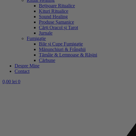
Ritual Healing
Bețișoare Ritualice
Kituri Ritualice
Sound Healing
Produse Șamanice
Cărți Oracol și Tarot
Jurnale
Fumigație
Bile și Cupe Fumigație
Mănunchiuri & Frânghii
Tămâie & Lemnoase & Rășini
Cărbune
Despre Mine
Contact
0,00
lei
0