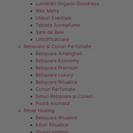
Lumânări Organic Goodness
Wax Melts
Uleiuri Esentiale
Tablete Aromafume
Sare de Baie
Umidificatoare
Bețisoare si Conuri Parfumate
Bețișoare Arhangheli
Bețișoare Economy
Bețișoare Premium
Bețișoare Luxury
Bețișoare Ritualice
Conuri Parfumate
Seturi Bețișoare și Conuri
Pudră Aromată
Ritual Healing
Bețișoare Ritualice
Kituri Ritualice
Sound Healing