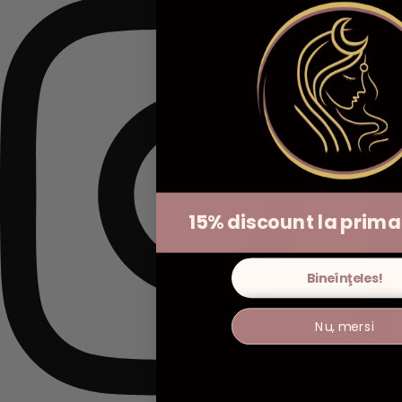
15% discount la pri
Bineînţeles!
Nu, mersi