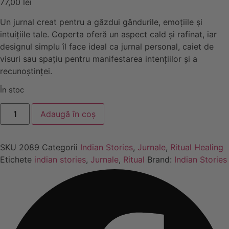
77,00
lei
Un jurnal creat pentru a găzdui gândurile, emoțiile și
intuițiile tale. Coperta oferă un aspect cald și rafinat, iar
designul simplu îl face ideal ca jurnal personal, caiet de
visuri sau spațiu pentru manifestarea intențiilor și a
recunoștinței.
În stoc
Cantitate
Adaugă în coș
Jurnal
Piele
–
Mandala
SKU
2089
Categorii
Indian Stories
,
Jurnale
,
Ritual Healing
Etichete
indian stories
,
Jurnale
,
Ritual
Brand:
Indian Stories