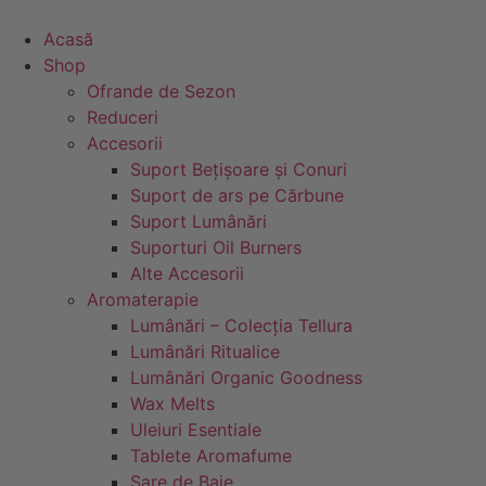
Sari
la
Acasă
conținut
Shop
Ofrande de Sezon
Reduceri
Accesorii
Suport Bețișoare și Conuri
Suport de ars pe Cărbune
Suport Lumânări
Suporturi Oil Burners
Alte Accesorii
Aromaterapie
Lumânări – Colecția Tellura
Lumânări Ritualice
Lumânări Organic Goodness
Wax Melts
Uleiuri Esentiale
Tablete Aromafume
Sare de Baie