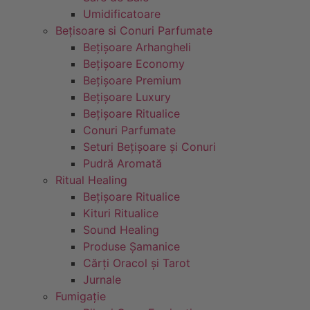
Umidificatoare
Bețisoare si Conuri Parfumate
Bețișoare Arhangheli
Bețișoare Economy
Bețișoare Premium
Bețișoare Luxury
Bețișoare Ritualice
Conuri Parfumate
Seturi Bețișoare și Conuri
Pudră Aromată
Ritual Healing
Bețișoare Ritualice
Kituri Ritualice
Sound Healing
Produse Șamanice
Cărți Oracol și Tarot
Jurnale
Fumigație