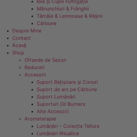
Bile și Cupe Fumigație
Mănunchiuri & Frânghii
Tămâie & Lemnoase & Rășini
Cărbune
Despre Mine
Contact
Acasă
Shop
Ofrande de Sezon
Reduceri
Accesorii
Suport Bețișoare și Conuri
Suport de ars pe Cărbune
Suport Lumânări
Suporturi Oil Burners
Alte Accesorii
Aromaterapie
Lumânări – Colecția Tellura
Lumânări Ritualice