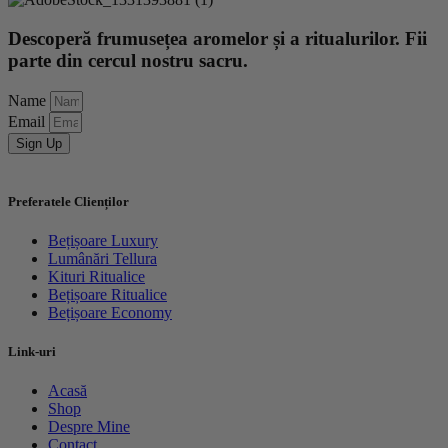
Descoperă frumusețea aromelor și a ritualurilor. Fii
parte din cercul nostru sacru.
Name
Email
Sign Up
Preferatele Clienților
Bețișoare Luxury
Lumânări Tellura
Kituri Ritualice
Bețișoare Ritualice
Bețișoare Economy
Link-uri
Acasă
Shop
Despre Mine
Contact