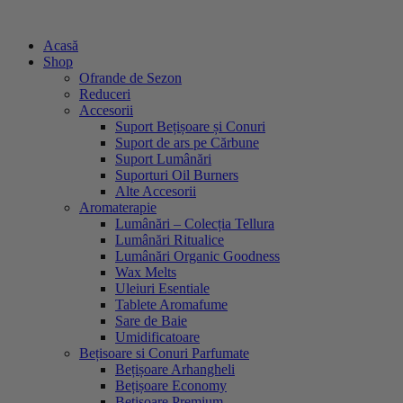
Sari
la
Acasă
conținut
Shop
Ofrande de Sezon
Reduceri
Accesorii
Suport Bețișoare și Conuri
Suport de ars pe Cărbune
Suport Lumânări
Suporturi Oil Burners
Alte Accesorii
Aromaterapie
Lumânări – Colecția Tellura
Lumânări Ritualice
Lumânări Organic Goodness
Wax Melts
Uleiuri Esentiale
Tablete Aromafume
Sare de Baie
Umidificatoare
Bețisoare si Conuri Parfumate
Bețișoare Arhangheli
Bețișoare Economy
Bețișoare Premium