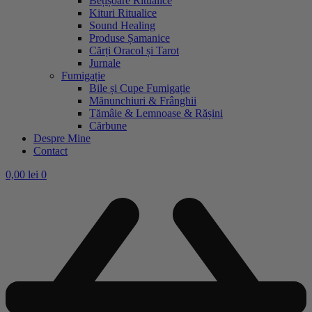
Bețișoare Ritualice
Kituri Ritualice
Sound Healing
Produse Șamanice
Cărți Oracol și Tarot
Jurnale
Fumigație
Bile și Cupe Fumigație
Mănunchiuri & Frânghii
Tămâie & Lemnoase & Rășini
Cărbune
Despre Mine
Contact
0,00
lei
0