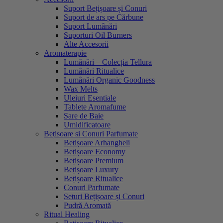
Suport Bețișoare și Conuri
Suport de ars pe Cărbune
Suport Lumânări
Suporturi Oil Burners
Alte Accesorii
Aromaterapie
Lumânări – Colecția Tellura
Lumânări Ritualice
Lumânări Organic Goodness
Wax Melts
Uleiuri Esentiale
Tablete Aromafume
Sare de Baie
Umidificatoare
Bețisoare si Conuri Parfumate
Bețișoare Arhangheli
Bețișoare Economy
Bețișoare Premium
Bețișoare Luxury
Bețișoare Ritualice
Conuri Parfumate
Seturi Bețișoare și Conuri
Pudră Aromată
Ritual Healing