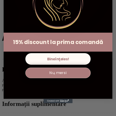
15% discount la prima comandă
Descriere
Informații suplimentare
Recenzii (0)
Bineînţeles!
Descriere
Nu, mersi
Acest jurnal prețios, cu 100 pagini albe realizate din hârtie
reciclabilă, oferă libertate creativă ideală pentru notițe, schițe și
reflecții personale.
Informații suplimentare