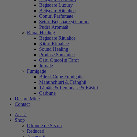
Bețișoare Luxury
Bețișoare Ritualice
Conuri Parfumate
Seturi Bețișoare și Conuri
Pudră Aromată
Ritual Healing
Bețișoare Ritualice
Kituri Ritualice
Sound Healing
Produse Șamanice
Cărți Oracol și Tarot
Jurnale
Fumigație
Bile și Cupe Fumigație
Mănunchiuri & Frânghii
Tămâie & Lemnoase & Rășini
Cărbune
Despre Mine
Contact
Acasă
Shop
Ofrande de Sezon
Reduceri
Accesorii