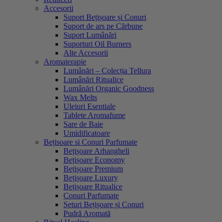
Accesorii
Suport Bețișoare și Conuri
Suport de ars pe Cărbune
Suport Lumânări
Suporturi Oil Burners
Alte Accesorii
Aromaterapie
Lumânări – Colecția Tellura
Lumânări Ritualice
Lumânări Organic Goodness
Wax Melts
Uleiuri Esentiale
Tablete Aromafume
Sare de Baie
Umidificatoare
Bețisoare si Conuri Parfumate
Bețișoare Arhangheli
Bețișoare Economy
Bețișoare Premium
Bețișoare Luxury
Bețișoare Ritualice
Conuri Parfumate
Seturi Bețișoare și Conuri
Pudră Aromată