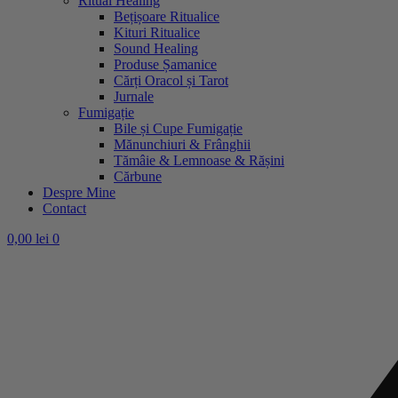
Ritual Healing
Bețișoare Ritualice
Kituri Ritualice
Sound Healing
Produse Șamanice
Cărți Oracol și Tarot
Jurnale
Fumigație
Bile și Cupe Fumigație
Mănunchiuri & Frânghii
Tămâie & Lemnoase & Rășini
Cărbune
Despre Mine
Contact
0,00
lei
0