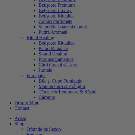
Bețișoare Premium
Bețișoare Luxury
Bețișoare Ritualice
Conuri Parfumate
Seturi Bețișoare și Conuri
Pudră Aromată
Ritual Healing
Bețișoare Ritualice
Kituri Ritualice
Sound Healing
Produse Șamanice
Cărți Oracol și Tarot
Jurnale
Fumigație
Bile și Cupe Fumigație
Mănunchiuri & Frânghii
Tămâie & Lemnoase & Rășini
Cărbune
Despre Mine
Contact
Acasă
Shop
Ofrande de Sezon
Reduceri