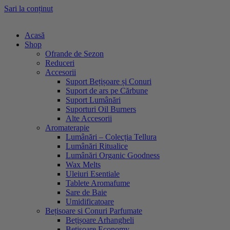
Sari la conținut
Acasă
Shop
Ofrande de Sezon
Reduceri
Accesorii
Suport Bețișoare și Conuri
Suport de ars pe Cărbune
Suport Lumânări
Suporturi Oil Burners
Alte Accesorii
Aromaterapie
Lumânări – Colecția Tellura
Lumânări Ritualice
Lumânări Organic Goodness
Wax Melts
Uleiuri Esentiale
Tablete Aromafume
Sare de Baie
Umidificatoare
Bețisoare si Conuri Parfumate
Bețișoare Arhangheli
Bețișoare Economy