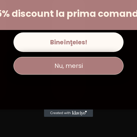
5% discount la prima coman
Bineînţeles!
Nu, mersi