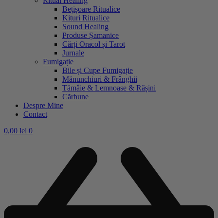
Ritual Healing
Bețișoare Ritualice
Kituri Ritualice
Sound Healing
Produse Șamanice
Cărți Oracol și Tarot
Jurnale
Fumigație
Bile și Cupe Fumigație
Mănunchiuri & Frânghii
Tămâie & Lemnoase & Rășini
Cărbune
Despre Mine
Contact
0,00
lei
0