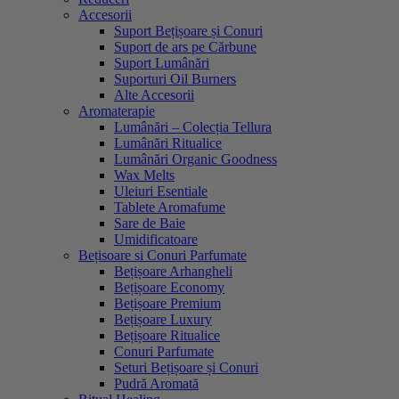
Accesorii
Suport Bețișoare și Conuri
Suport de ars pe Cărbune
Suport Lumânări
Suporturi Oil Burners
Alte Accesorii
Aromaterapie
Lumânări – Colecția Tellura
Lumânări Ritualice
Lumânări Organic Goodness
Wax Melts
Uleiuri Esentiale
Tablete Aromafume
Sare de Baie
Umidificatoare
Bețisoare si Conuri Parfumate
Bețișoare Arhangheli
Bețișoare Economy
Bețișoare Premium
Bețișoare Luxury
Bețișoare Ritualice
Conuri Parfumate
Seturi Bețișoare și Conuri
Pudră Aromată