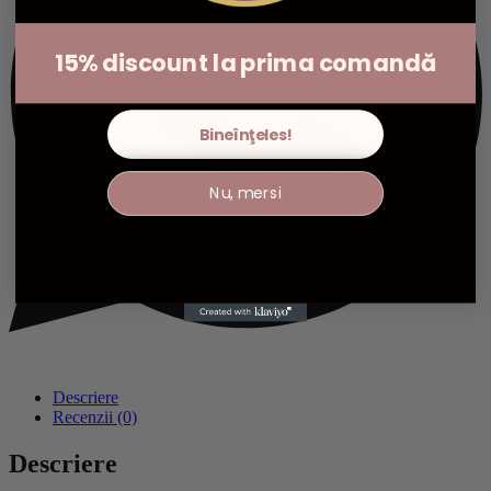
15% discount la prima comandă
Bineînţeles!
Nu, mersi
Descriere
Recenzii (0)
Descriere