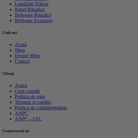
Lumânări Tellura
Kituri Ritualice
Bețișoare Ritualice
Bețișoare Economy
Link-uri
Acasă
Shop
Despre Mine
Contact
Clienți
Ajutor
Cum cumpăr
Politica de retur
Termeni și condiții
Politica de confidențialitate
ANPC
ANPC - SAL
Contactează-ne