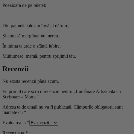
Poezioara de pe bilețel:
Din palmele tale am învățat dăruire,
Și cum să merg înainte mereu.
În inima ta arde o sfântă iubire,
Mulțumesc, mamă, pentru sprijinul tău.
Recenzii
Nu există recenzii până acum.
Fii primul care scrii o recenzie pentru „Lumânare Artizanală cu
Scrisoare – Mama”
Adresa ta de email nu va fi publicată.
Câmpurile obligatorii sunt
marcate cu
*
Evaluarea ta
*
Recenzia ta
*