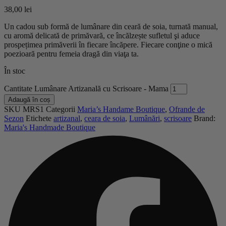
38,00
lei
Un cadou sub formă de lumânare din ceară de soia, turnată manual,
cu aromă delicată de primăvară, ce încălzește sufletul şi aduce
prospețimea primăverii în fiecare încăpere. Fiecare conţine o mică
poezioară pentru femeia dragă din viaţa ta.
În stoc
Cantitate Lumânare Artizanală cu Scrisoare - Mama
Adaugă în coș
SKU
MRS1
Categorii
Maria’s Handame Boutique
,
Ofrande de
Sezon
Etichete
artizanal
,
ceara de soia
,
Lumânări
,
scrisoare
Brand:
Maria's Handmade Boutique