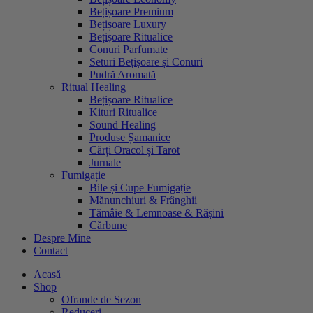
Bețișoare Premium
Bețișoare Luxury
Bețișoare Ritualice
Conuri Parfumate
Seturi Bețișoare și Conuri
Pudră Aromată
Ritual Healing
Bețișoare Ritualice
Kituri Ritualice
Sound Healing
Produse Șamanice
Cărți Oracol și Tarot
Jurnale
Fumigație
Bile și Cupe Fumigație
Mănunchiuri & Frânghii
Tămâie & Lemnoase & Rășini
Cărbune
Despre Mine
Contact
Acasă
Shop
Ofrande de Sezon
Reduceri