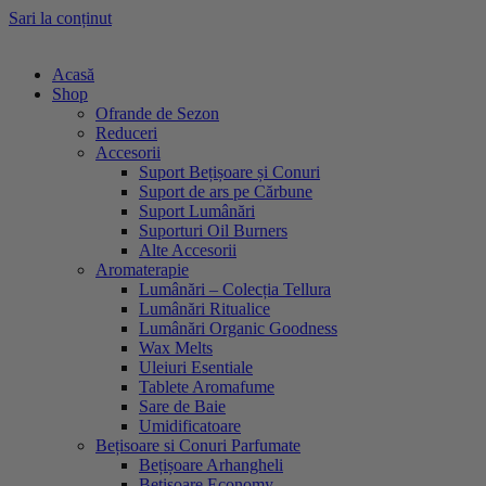
Sari la conținut
Acasă
Shop
Ofrande de Sezon
Reduceri
Accesorii
Suport Bețișoare și Conuri
Suport de ars pe Cărbune
Suport Lumânări
Suporturi Oil Burners
Alte Accesorii
Aromaterapie
Lumânări – Colecția Tellura
Lumânări Ritualice
Lumânări Organic Goodness
Wax Melts
Uleiuri Esentiale
Tablete Aromafume
Sare de Baie
Umidificatoare
Bețisoare si Conuri Parfumate
Bețișoare Arhangheli
Bețișoare Economy