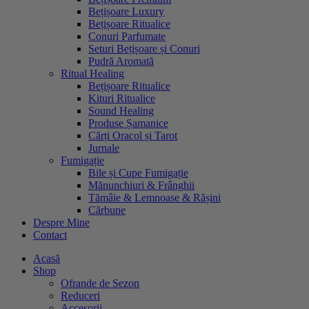
Bețișoare Luxury
Bețișoare Ritualice
Conuri Parfumate
Seturi Bețișoare și Conuri
Pudră Aromată
Ritual Healing
Bețișoare Ritualice
Kituri Ritualice
Sound Healing
Produse Șamanice
Cărți Oracol și Tarot
Jurnale
Fumigație
Bile și Cupe Fumigație
Mănunchiuri & Frânghii
Tămâie & Lemnoase & Rășini
Cărbune
Despre Mine
Contact
Acasă
Shop
Ofrande de Sezon
Reduceri
Accesorii