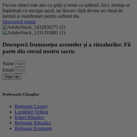
Fiecare obiect este ales cu grijă și testat cu sufletul. Aici, dorința se
împletește cu energia sacră, iar fiecare clipă devine un ritual de
lumină și manifestare pentru sufletul tău.
Descoperă magia
Descoperă frumusețea aromelor și a ritualurilor. Fii
parte din cercul nostru sacru.
Name
Email
Sign Up
Preferatele Clienților
Bețișoare Luxury
Lumânări Tellura
Kituri Ritualice
Bețișoare Ritualice
Bețișoare Economy