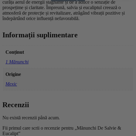
curăța aerul de energii stagnante și de a aduce o senzație de
prospețime și claritate. Împreună, salvia și eucaliptul creează o
atmosferă de protecție și revitalizare, atrăgând vibrații pozitive și
îndepărtând orice influență nefavorabilă.
Informații suplimentare
Conținut
1 Mănunchi
Origine
Mexic
Recenzii
Nu există recenzii până acum.
Fii primul care scrii o recenzie pentru „Mănunchi De Salvie &
Eucalipt”