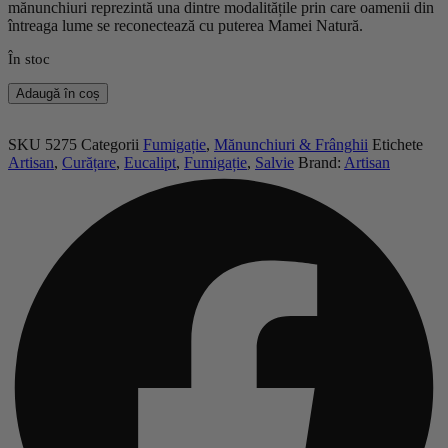
mănunchiuri reprezintă una dintre modalitățile prin care oamenii din
întreaga lume se reconectează cu puterea Mamei Natură.
În stoc
Cantitate
Adaugă în coș
Mănunchi
De
Salvie
SKU
5275
Categorii
Fumigație
,
Mănunchiuri & Frânghii
Etichete
&
Artisan
,
Curățare
,
Eucalipt
,
Fumigație
,
Salvie
Brand:
Artisan
Eucalipt