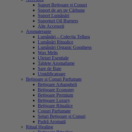
Suport Bețișoare și Conuri
Suport de ars pe Cărbune
Suport Lumânări
Suporturi Oil Burners
Alte Accesorii
Aromaterapie
Lumânări – Colecția Tellura
Lumânări Ritualice
Lumânări Organic Goodness
Wax Melts
Uleiuri Esentiale
Tablete Aromafume
Sare de Baie
Umidificatoare
Bețisoare si Conuri Parfumate
Bețișoare Arhangheli
Bețișoare Economy
Bețișoare Premium
Bețișoare Luxury
Bețișoare Ritualice
Conuri Parfumate
Seturi Bețișoare și Conuri
Pudră Aromată
Ritual Healing