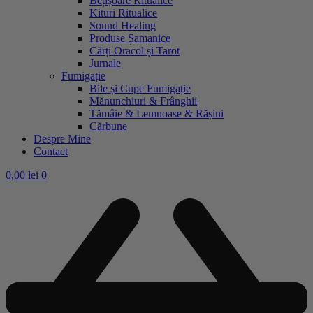
Bețișoare Ritualice
Kituri Ritualice
Sound Healing
Produse Șamanice
Cărți Oracol și Tarot
Jurnale
Fumigație
Bile și Cupe Fumigație
Mănunchiuri & Frânghii
Tămâie & Lemnoase & Rășini
Cărbune
Despre Mine
Contact
0,00
lei
0