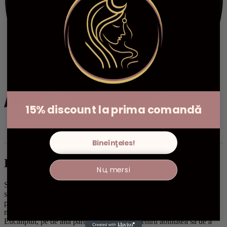
15% discount la prima comandă
Descriere
Informații suplimentare
Recenzii (0)
Bineînţeles!
Descriere
Nu, mersi
Salvia și eucaliptul sunt plante folosite adesea în ceremoniile de
smudging, fiecare având proprietăți distincte de purificare și
protecție energetică. Fumul salviei ajută la alungarea energiilor
negative și a spiritele rele, purificând spațiul și restabilind echilibrul.
Eucaliptul, pe de altă parte, este cunoscut pentru abilitatea sa de a