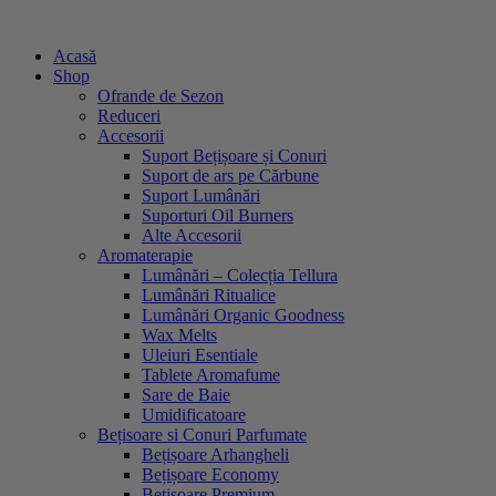
Sari
la
Acasă
conținut
Shop
Ofrande de Sezon
Reduceri
Accesorii
Suport Bețișoare și Conuri
Suport de ars pe Cărbune
Suport Lumânări
Suporturi Oil Burners
Alte Accesorii
Aromaterapie
Lumânări – Colecția Tellura
Lumânări Ritualice
Lumânări Organic Goodness
Wax Melts
Uleiuri Esentiale
Tablete Aromafume
Sare de Baie
Umidificatoare
Bețisoare si Conuri Parfumate
Bețișoare Arhangheli
Bețișoare Economy
Bețișoare Premium