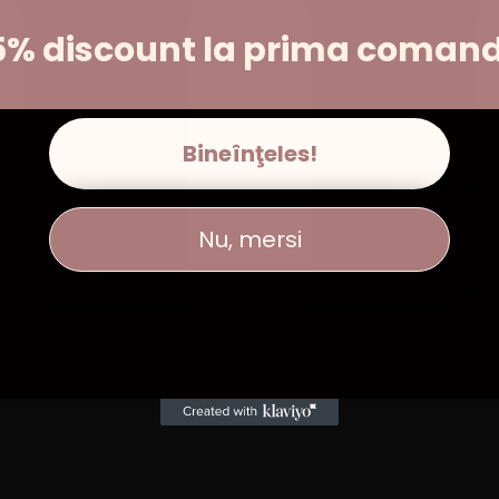
5% discount la prima coman
Bineînţeles!
Nu, mersi