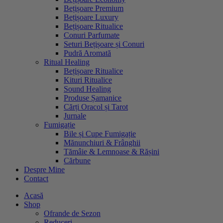
Bețișoare Premium
Bețișoare Luxury
Bețișoare Ritualice
Conuri Parfumate
Seturi Bețișoare și Conuri
Pudră Aromată
Ritual Healing
Bețișoare Ritualice
Kituri Ritualice
Sound Healing
Produse Șamanice
Cărți Oracol și Tarot
Jurnale
Fumigație
Bile și Cupe Fumigație
Mănunchiuri & Frânghii
Tămâie & Lemnoase & Rășini
Cărbune
Despre Mine
Contact
Acasă
Shop
Ofrande de Sezon
Reduceri