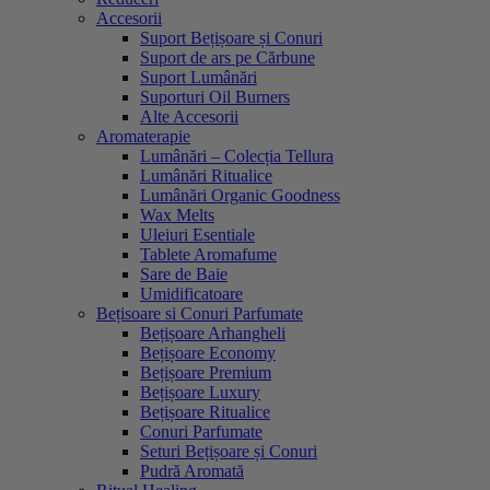
Accesorii
Suport Bețișoare și Conuri
Suport de ars pe Cărbune
Suport Lumânări
Suporturi Oil Burners
Alte Accesorii
Aromaterapie
Lumânări – Colecția Tellura
Lumânări Ritualice
Lumânări Organic Goodness
Wax Melts
Uleiuri Esentiale
Tablete Aromafume
Sare de Baie
Umidificatoare
Bețisoare si Conuri Parfumate
Bețișoare Arhangheli
Bețișoare Economy
Bețișoare Premium
Bețișoare Luxury
Bețișoare Ritualice
Conuri Parfumate
Seturi Bețișoare și Conuri
Pudră Aromată