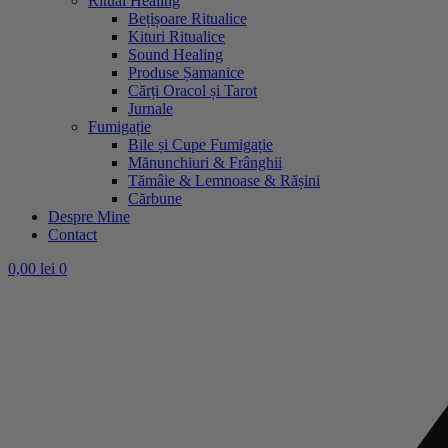
Ritual Healing
Bețișoare Ritualice
Kituri Ritualice
Sound Healing
Produse Șamanice
Cărți Oracol și Tarot
Jurnale
Fumigație
Bile și Cupe Fumigație
Mănunchiuri & Frânghii
Tămâie & Lemnoase & Rășini
Cărbune
Despre Mine
Contact
0,00
lei
0