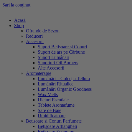
Sari la conținut
Acasă
Shop
Ofrande de Sezon
Reduceri
Accesorii
Suport Bețișoare și Conuri
Suport de ars pe Cărbune
Suport Lumânări
Suporturi Oil Burners
Alte Accesorii
Aromaterapie
Lumânări – Colecția Tellura
Lumânări Ritualice
Lumânări Organic Goodness
Wax Melts
Uleiuri Esentiale
Tablete Aromafume
Sare de Baie
Umidificatoare
Bețisoare si Conuri Parfumate
Bețișoare Arhangheli
Bețișoare Economy