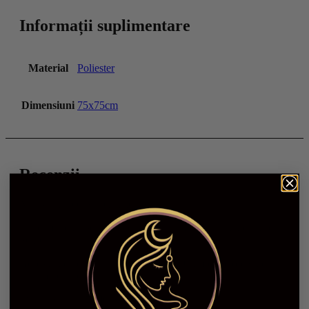
Informații suplimentare
Material
Poliester
Dimensiuni
75x75cm
Recenzii
Nu există recenzii până acum.
Fii primul care scrii o recenzie pentru „Pânză Etalare Tarot –
Soare”
Adresa ta de email nu va fi publicată.
Câmpurile obligatorii
sunt marcate cu
*
Evaluarea ta
*