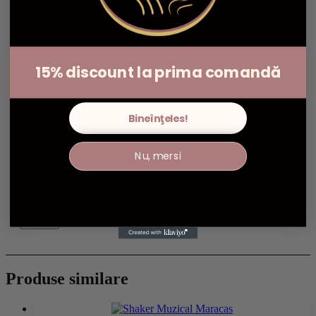
Recenzia ta
*
15% discount la prima comandă
Bineînţeles!
Nume
*
Nu, mersi
Email
*
Salvează-mi numele, emailul și site-ul web în acest
navigator pentru data viitoare când o să comentez.
Produse similare