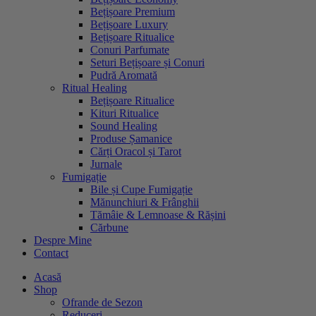
Bețișoare Premium
Bețișoare Luxury
Bețișoare Ritualice
Conuri Parfumate
Seturi Bețișoare și Conuri
Pudră Aromată
Ritual Healing
Bețișoare Ritualice
Kituri Ritualice
Sound Healing
Produse Șamanice
Cărți Oracol și Tarot
Jurnale
Fumigație
Bile și Cupe Fumigație
Mănunchiuri & Frânghii
Tămâie & Lemnoase & Rășini
Cărbune
Despre Mine
Contact
Acasă
Shop
Ofrande de Sezon
Reduceri