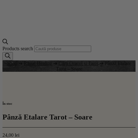
Products search
Shop
➔
Ritual Healing
➔
Cărți Oracol și Tarot
➔ Pânză Etalare
Tarot – Soare
În stoc
Pânză Etalare Tarot – Soare
24,00
lei