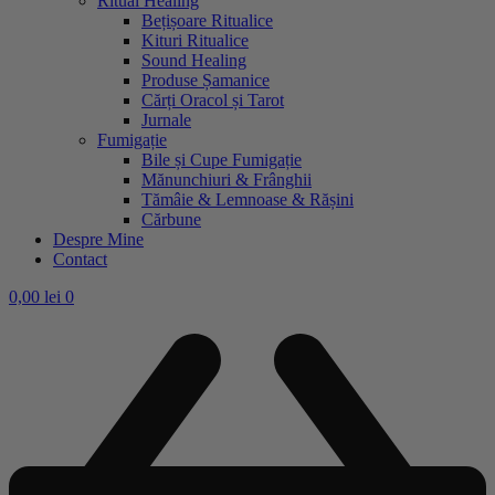
Ritual Healing
Bețișoare Ritualice
Kituri Ritualice
Sound Healing
Produse Șamanice
Cărți Oracol și Tarot
Jurnale
Fumigație
Bile și Cupe Fumigație
Mănunchiuri & Frânghii
Tămâie & Lemnoase & Rășini
Cărbune
Despre Mine
Contact
0,00
lei
0