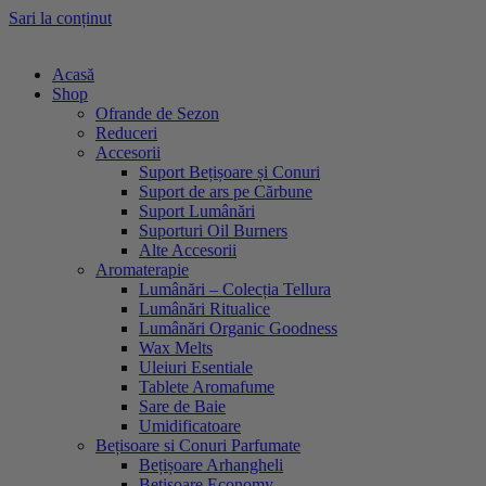
Sari la conținut
Acasă
Shop
Ofrande de Sezon
Reduceri
Accesorii
Suport Bețișoare și Conuri
Suport de ars pe Cărbune
Suport Lumânări
Suporturi Oil Burners
Alte Accesorii
Aromaterapie
Lumânări – Colecția Tellura
Lumânări Ritualice
Lumânări Organic Goodness
Wax Melts
Uleiuri Esentiale
Tablete Aromafume
Sare de Baie
Umidificatoare
Bețisoare si Conuri Parfumate
Bețișoare Arhangheli
Bețișoare Economy