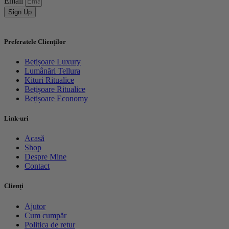
Email
Sign Up
Preferatele Clienților
Bețișoare Luxury
Lumânări Tellura
Kituri Ritualice
Bețișoare Ritualice
Bețișoare Economy
Link-uri
Acasă
Shop
Despre Mine
Contact
Clienți
Ajutor
Cum cumpăr
Politica de retur