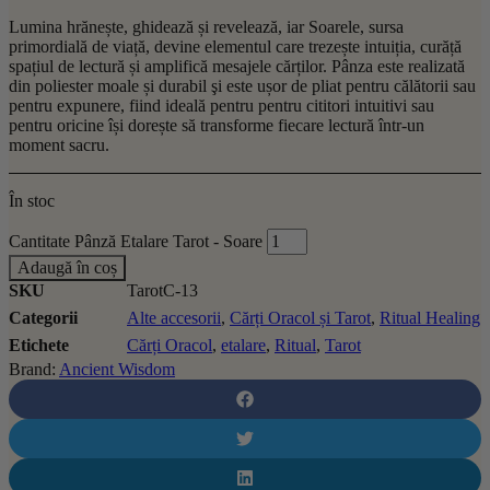
Lumina hrănește, ghidează și revelează, iar Soarele, sursa
primordială de viață, devine elementul care trezește intuiția, curăță
spațiul de lectură și amplifică mesajele cărților. Pânza este realizată
din poliester moale și durabil şi este ușor de pliat pentru călătorii sau
pentru expunere, fiind ideală pentru pentru cititori intuitivi sau
pentru oricine își dorește să transforme fiecare lectură într-un
moment sacru.
În stoc
Cantitate Pânză Etalare Tarot - Soare
Adaugă în coș
SKU
TarotC-13
Categorii
Alte accesorii
,
Cărți Oracol și Tarot
,
Ritual Healing
Etichete
Cărți Oracol
,
etalare
,
Ritual
,
Tarot
Brand:
Ancient Wisdom