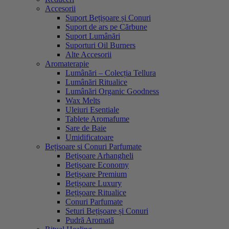
Accesorii
Suport Bețișoare și Conuri
Suport de ars pe Cărbune
Suport Lumânări
Suporturi Oil Burners
Alte Accesorii
Aromaterapie
Lumânări – Colecția Tellura
Lumânări Ritualice
Lumânări Organic Goodness
Wax Melts
Uleiuri Esentiale
Tablete Aromafume
Sare de Baie
Umidificatoare
Bețisoare si Conuri Parfumate
Bețișoare Arhangheli
Bețișoare Economy
Bețișoare Premium
Bețișoare Luxury
Bețișoare Ritualice
Conuri Parfumate
Seturi Bețișoare și Conuri
Pudră Aromată