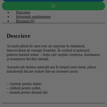
Descriere
Informații suplimentare
Recenzii (0)
Descriere
Această pânză de tarot este un sanctuar în miniatură,
binecuvântat de energia Soarelui. În centrul ei pulsează
puterea luminii solare – forța care susține creșterea, iluminarea
și renașterea fiecărei intenții.
Așezată sub lumina naturală sau în timpul unui ritual, pânza
transformă fiecare etalare într-un moment sacru:
– claritate pentru minte,
– căldură pentru suflet,
– lumină pentru drumul tău