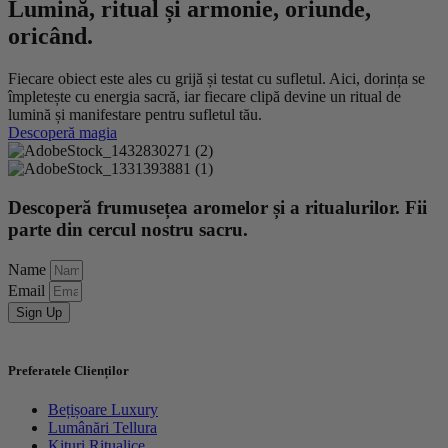
Lumină, ritual și armonie, oriunde,
oricând.
Fiecare obiect este ales cu grijă și testat cu sufletul. Aici, dorința se
împletește cu energia sacră, iar fiecare clipă devine un ritual de
lumină și manifestare pentru sufletul tău.
Descoperă magia
Descoperă frumusețea aromelor și a ritualurilor. Fii
parte din cercul nostru sacru.
Name
Email
Sign Up
Preferatele Clienților
Bețișoare Luxury
Lumânări Tellura
Kituri Ritualice