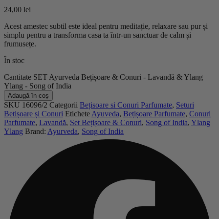
24,00
lei
Acest amestec subtil este ideal pentru meditație, relaxare sau pur și
simplu pentru a transforma casa ta într-un sanctuar de calm și
frumusețe.
În stoc
Cantitate SET Ayurveda Bețișoare & Conuri - Lavandă & Ylang
Ylang - Song of India
Adaugă în coș
SKU
16096/2
Categorii
Bețisoare si Conuri Parfumate
,
Seturi
Bețișoare și Conuri
Etichete
Ayuveda
,
Bețișoare Parfumate
,
Conuri
Parfumate
,
Lavandă
,
Set Bețișoare & Conuri
,
Song of India
,
Ylang
Ylang
Brand:
Ayurveda
,
Song of India