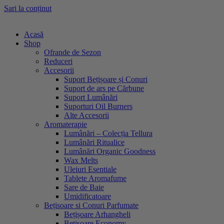
Sari la conținut
Acasă
Shop
Ofrande de Sezon
Reduceri
Accesorii
Suport Bețișoare și Conuri
Suport de ars pe Cărbune
Suport Lumânări
Suporturi Oil Burners
Alte Accesorii
Aromaterapie
Lumânări – Colecția Tellura
Lumânări Ritualice
Lumânări Organic Goodness
Wax Melts
Uleiuri Esentiale
Tablete Aromafume
Sare de Baie
Umidificatoare
Bețisoare si Conuri Parfumate
Bețișoare Arhangheli
Bețișoare Economy