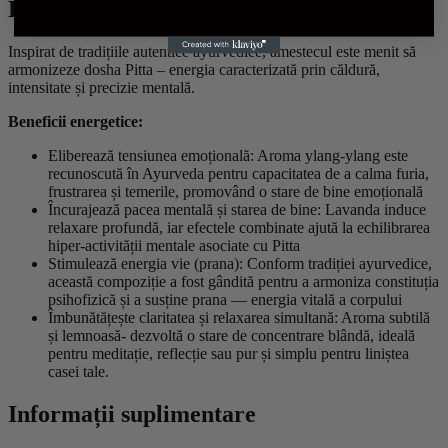
Descriere
Inspirat de tradițiile autentice ayurvedice, amestecul este menit să
armonizeze dosha Pitta – energia caracterizată prin căldură,
intensitate și precizie mentală.
Beneficii energetice:
Eliberează tensiunea emoțională: Aroma ylang-ylang este
recunoscută în Ayurveda pentru capacitatea de a calma furia,
frustrarea și temerile, promovând o stare de bine emoțională
Încurajează pacea mentală și starea de bine: Lavanda induce
relaxare profundă, iar efectele combinate ajută la echilibrarea
hiper-activității mentale asociate cu Pitta
Stimulează energia vie (prana): Conform tradiției ayurvedice,
această compoziție a fost gândită pentru a armoniza constituția
psihofizică și a susține prana — energia vitală a corpului
Îmbunătățește claritatea și relaxarea simultană: Aroma subtilă
și lemnoasă- dezvoltă o stare de concentrare blândă, ideală
pentru meditație, reflecție sau pur și simplu pentru liniștea
casei tale.
Informații suplimentare