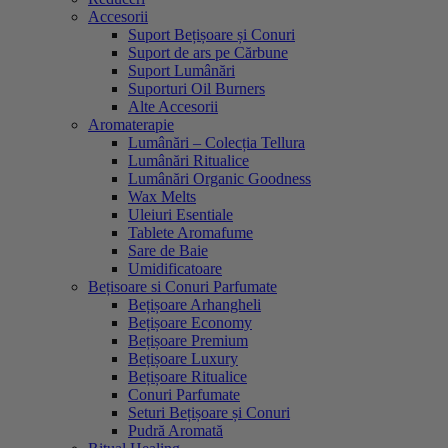
Accesorii
Suport Bețișoare și Conuri
Suport de ars pe Cărbune
Suport Lumânări
Suporturi Oil Burners
Alte Accesorii
Aromaterapie
Lumânări – Colecția Tellura
Lumânări Ritualice
Lumânări Organic Goodness
Wax Melts
Uleiuri Esentiale
Tablete Aromafume
Sare de Baie
Umidificatoare
Bețisoare si Conuri Parfumate
Bețișoare Arhangheli
Bețișoare Economy
Bețișoare Premium
Bețișoare Luxury
Bețișoare Ritualice
Conuri Parfumate
Seturi Bețișoare și Conuri
Pudră Aromată