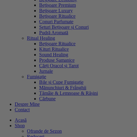
Bețișoare Premium
Bețișoare Luxury
Bețișoare Ritualice
Conuri Parfumate
Seturi Bețișoare și Conuri
Pudră Aromată
Ritual Healing
Bețișoare Ritualice
Kituri Ritualice
Sound Healing
Produse Șamanice
Cărți Oracol și Tarot
Jurnale
Fumigație
Bile și Cupe Fumigație
Mănunchiuri & Frânghii
Tămâie & Lemnoase & Rășini
Cărbune
Despre Mine
Contact
Acasă
Shop
Ofrande de Sezon
Reduceri