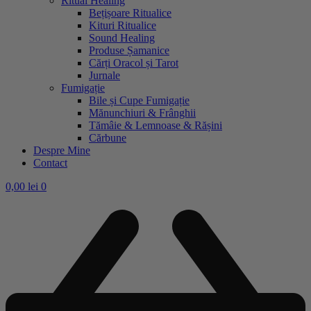
Ritual Healing
Bețișoare Ritualice
Kituri Ritualice
Sound Healing
Produse Șamanice
Cărți Oracol și Tarot
Jurnale
Fumigație
Bile și Cupe Fumigație
Mănunchiuri & Frânghii
Tămâie & Lemnoase & Rășini
Cărbune
Despre Mine
Contact
0,00
lei
0