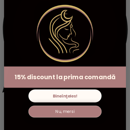
15% discount la prima comandă
Bineînţeles!
Descriere
Nu, mersi
Informații suplimentare
Recenzii (0)