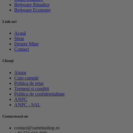
Bețișoare Ritualice
Bețișoare Economy
Link-uri
Acasă
Shop
Despre Mine
Contact
Clienți
Ajutor
Cum cumpăr
Politica de retur
Termeni și condiții
Politica de confidențialitate
ANPC
ANPC - SAL
Contactează-ne
contact@zamritashop.ro