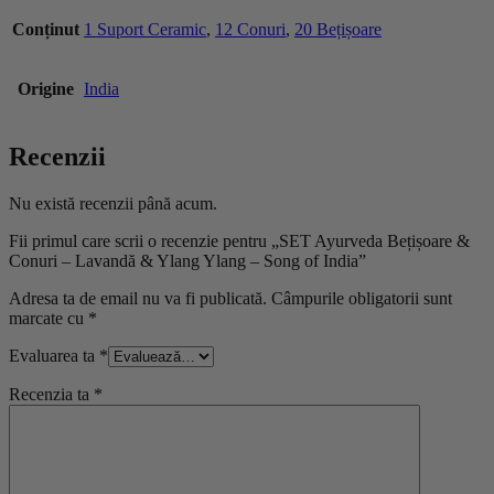
Conținut
1 Suport Ceramic
,
12 Conuri
,
20 Bețișoare
Origine
India
Recenzii
Nu există recenzii până acum.
Fii primul care scrii o recenzie pentru „SET Ayurveda Bețișoare &
Conuri – Lavandă & Ylang Ylang – Song of India”
Adresa ta de email nu va fi publicată.
Câmpurile obligatorii sunt
marcate cu
*
Evaluarea ta
*
Recenzia ta
*