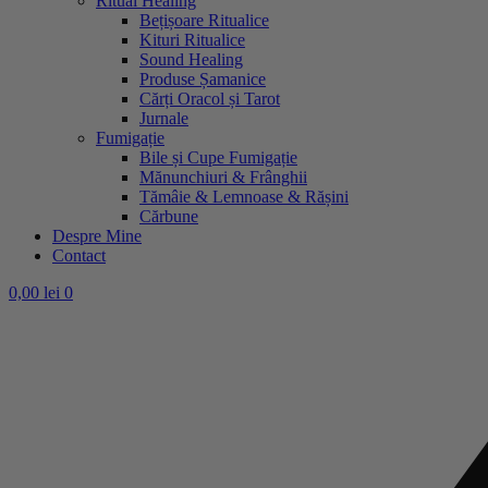
Ritual Healing
Bețișoare Ritualice
Kituri Ritualice
Sound Healing
Produse Șamanice
Cărți Oracol și Tarot
Jurnale
Fumigație
Bile și Cupe Fumigație
Mănunchiuri & Frânghii
Tămâie & Lemnoase & Rășini
Cărbune
Despre Mine
Contact
0,00
lei
0