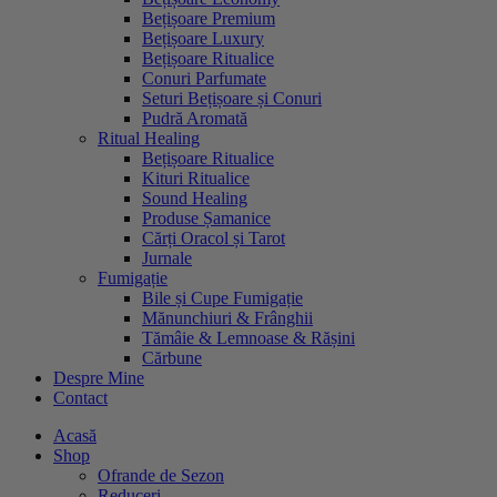
Bețișoare Premium
Bețișoare Luxury
Bețișoare Ritualice
Conuri Parfumate
Seturi Bețișoare și Conuri
Pudră Aromată
Ritual Healing
Bețișoare Ritualice
Kituri Ritualice
Sound Healing
Produse Șamanice
Cărți Oracol și Tarot
Jurnale
Fumigație
Bile și Cupe Fumigație
Mănunchiuri & Frânghii
Tămâie & Lemnoase & Rășini
Cărbune
Despre Mine
Contact
Acasă
Shop
Ofrande de Sezon
Reduceri