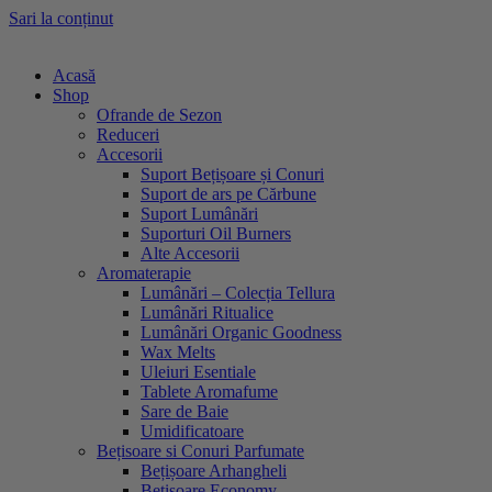
Sari la conținut
Acasă
Shop
Ofrande de Sezon
Reduceri
Accesorii
Suport Bețișoare și Conuri
Suport de ars pe Cărbune
Suport Lumânări
Suporturi Oil Burners
Alte Accesorii
Aromaterapie
Lumânări – Colecția Tellura
Lumânări Ritualice
Lumânări Organic Goodness
Wax Melts
Uleiuri Esentiale
Tablete Aromafume
Sare de Baie
Umidificatoare
Bețisoare si Conuri Parfumate
Bețișoare Arhangheli
Bețișoare Economy