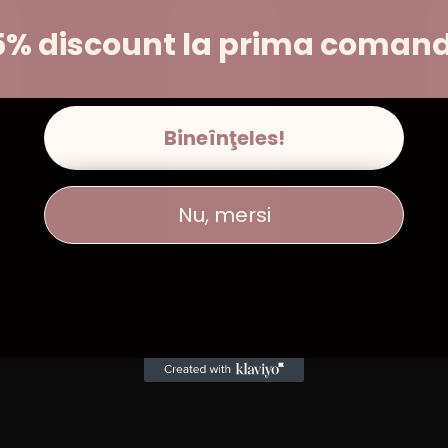
5% discount la prima coman
Bineînţeles!
Nu, mersi