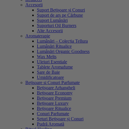
Accesorii
Suport Bețișoare și Conuri
Suport de ars pe Cărbune
Suport Lumânări
Suporturi Oil Burners
Alte Accesorii
Aromaterapie
Lumânări – Colecția Tellura
Lumânări Ritualice
Lumânări Organic Goodness
Wax Melts
Uleiuri Esentiale
Tablete Aromafume
Sare de Baie
Umidificatoare
Bețisoare si Conuri Parfumate
Bețișoare Arhangheli
Bețișoare Economy
Bețișoare Premium
Bețișoare Luxury
Bețișoare Ritualice
Conuri Parfumate
Seturi Bețișoare și Conuri
Pudră Aromată